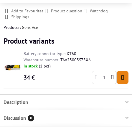
Add to Favourites
Product question
Watchdog
Shippings
Producer:
Gens Ace
Product variants
Battery connector type:
XT60
Warehouse number:
TAA23003S75X6
In stock
(
1
pcs)
34 €
Description
Discussion
0