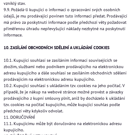
vzniklý stav.
9.9. Požádá-li kupující o informaci o zpracování svých osobních
údajů, je mu prodávající povinen tuto informaci předat. Prodávající
má právo za poskytnutí informace podle předchozí věty požadovat
přiměřenou úhradu nepřevyšující náklady nezbytné na poskytnutí
informace.
10. ZASÍLÁNÍ OBCHODNÍCH SDĚLENÍ A UKLÁDÁNÍ COOKIES
10.1. Kupující souhlasí se zasíláním informací souvisejících se
zbožím, službami nebo podnikem prodávajícího na elektronickou
adresu kupujícího a dále souhlasí se zasíláním obchodních sdělení
prodávajícím na elektronickou adresu kupujícího.
10.2. Kupující souhlasí s ukládáním tzv. cookies na jeho počítač. V
případě, že je nákup na webové stránce možné provést a závazky
prodávajícího z kupní smlouvy plnit, aniž by docházelo k ukládání
tzv. cookies na počítač kupujícího, může kupující souhlas podle
předchozí věty kdykoliv odvolat.
11. DORUČOVÁNÍ
11.1. Kupujícímu může být doručováno na elektronickou adresu
kupujícího.