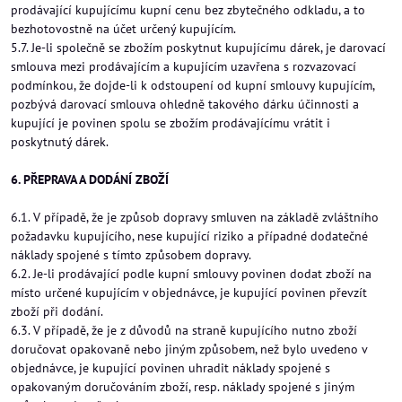
prodávající kupujícímu kupní cenu bez zbytečného odkladu, a to
bezhotovostně na účet určený kupujícím.
5.7. Je-li společně se zbožím poskytnut kupujícímu dárek, je darovací
smlouva mezi prodávajícím a kupujícím uzavřena s rozvazovací
podmínkou, že dojde-li k odstoupení od kupní smlouvy kupujícím,
pozbývá darovací smlouva ohledně takového dárku účinnosti a
kupující je povinen spolu se zbožím prodávajícímu vrátit i
poskytnutý dárek.
6. PŘEPRAVA A DODÁNÍ ZBOŽÍ
6.1. V případě, že je způsob dopravy smluven na základě zvláštního
požadavku kupujícího, nese kupující riziko a případné dodatečné
náklady spojené s tímto způsobem dopravy.
6.2. Je-li prodávající podle kupní smlouvy povinen dodat zboží na
místo určené kupujícím v objednávce, je kupující povinen převzít
zboží při dodání.
6.3. V případě, že je z důvodů na straně kupujícího nutno zboží
doručovat opakovaně nebo jiným způsobem, než bylo uvedeno v
objednávce, je kupující povinen uhradit náklady spojené s
opakovaným doručováním zboží, resp. náklady spojené s jiným