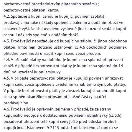
bezhotovostně prostřednictvím platebního systému ;
bezhotovostně platební kartou.
4.2. Společně s kupní cenou je kupující povinen zaplatit
prodávajícímu také náklady spojené s balením a dodáním zboží ve
smluvené výši. Není-li uvedeno výslovně jinak, rozumí se dále kupní
cenou i náklady spojené s dodáním zboží.
4.3. Prodávající nepožaduje od kupujícího zálohu či jinou obdobnou
platbu. Tímto není dotčeno ustanovení čl. 4.6 obchodních podmínek
ohledně povinnosti uhradit kupní cenu zboží předem.
4.4. V případě platby na dobírku je kupní cena splatná při převzetí
zboží. V případě bezhotovostní platby je kupní cena splatná do 14
dnů od uzavření kupní smlouvy.
4.5. V případě bezhotovostní platby je kupující povinen uhrazovat
kupní cenu zboží společně s uvedením variabilního symbolu platby.
V případě bezhotovostní platby je závazek kupujícího uhradit kupní
cenu splněn okamžikem připsání příslušné částky na účet
prodávajícího.
4.6. Prodávající je oprávněn, zejména v případě, že ze strany
kupujícího nedojde k dodatečnému potvrzení objednávky (čl. 3.6),
požadovat uhrazení celé kupní ceny ještě před odesláním zboží
kupujícímu. Ustanovení § 2119 odst. 1 občanského zákoníku se