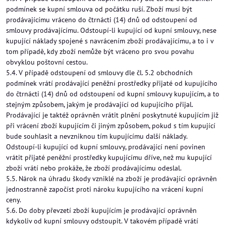
podmínek se kupní smlouva od počátku ruší. Zboží musí být
prodávajícímu vráceno do čtrnácti (14) dnů od odstoupení od
smlouvy prodávajícímu. Odstoupí-li kupující od kupní smlouvy, nese
kupující náklady spojené s navrácením zboží prodávajícímu, a to i v
tom případě, kdy zboží nemůže být vráceno pro svou povahu
obvyklou poštovní cestou.
5.4. V případě odstoupení od smlouvy dle čl. 5.2 obchodních
podmínek vrátí prodávající peněžní prostředky přijaté od kupujícího
do čtrnácti (14) dnů od odstoupení od kupní smlouvy kupujícím, a to
stejným způsobem, jakým je prodávající od kupujícího přijal.
Prodávající je taktéž oprávněn vrátit plnění poskytnuté kupujícím již
při vrácení zboží kupujícím či jiným způsobem, pokud s tím kupující
bude souhlasit a nevzniknou tím kupujícímu další náklady.
Odstoupí-li kupující od kupní smlouvy, prodávající není povinen
vrátit přijaté peněžní prostředky kupujícímu dříve, než mu kupující
zboží vrátí nebo prokáže, že zboží prodávajícímu odeslal.
5.5. Nárok na úhradu škody vzniklé na zboží je prodávající oprávněn
jednostranně započíst proti nároku kupujícího na vrácení kupní
ceny.
5.6. Do doby převzetí zboží kupujícím je prodávající oprávněn
kdykoliv od kupní smlouvy odstoupit. V takovém případě vrátí