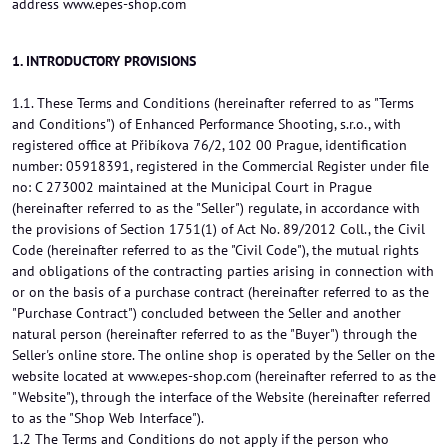
address www.epes-shop.com
1. INTRODUCTORY PROVISIONS
1.1. These Terms and Conditions (hereinafter referred to as "Terms
and Conditions") of Enhanced Performance Shooting, s.r.o., with
registered office at Přibíkova 76/2, 102 00 Prague, identification
number: 05918391, registered in the Commercial Register under file
no: C 273002 maintained at the Municipal Court in Prague
(hereinafter referred to as the "Seller") regulate, in accordance with
the provisions of Section 1751(1) of Act No. 89/2012 Coll., the Civil
Code (hereinafter referred to as the "Civil Code"), the mutual rights
and obligations of the contracting parties arising in connection with
or on the basis of a purchase contract (hereinafter referred to as the
"Purchase Contract") concluded between the Seller and another
natural person (hereinafter referred to as the "Buyer") through the
Seller's online store. The online shop is operated by the Seller on the
website located at www.epes-shop.com (hereinafter referred to as the
"Website"), through the interface of the Website (hereinafter referred
to as the "Shop Web Interface").
1.2 The Terms and Conditions do not apply if the person who