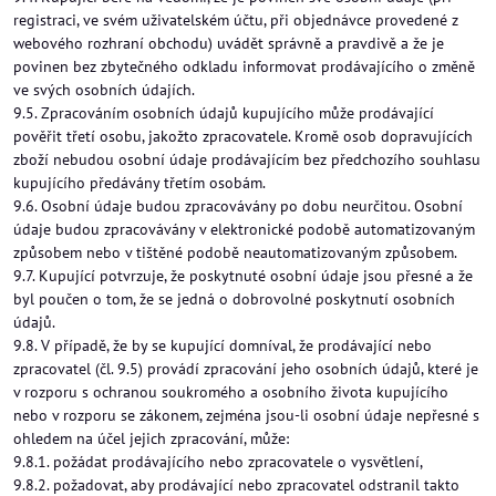
registraci, ve svém uživatelském účtu, při objednávce provedené z
webového rozhraní obchodu) uvádět správně a pravdivě a že je
povinen bez zbytečného odkladu informovat prodávajícího o změně
ve svých osobních údajích.
9.5. Zpracováním osobních údajů kupujícího může prodávající
pověřit třetí osobu, jakožto zpracovatele. Kromě osob dopravujících
zboží nebudou osobní údaje prodávajícím bez předchozího souhlasu
kupujícího předávány třetím osobám.
9.6. Osobní údaje budou zpracovávány po dobu neurčitou. Osobní
údaje budou zpracovávány v elektronické podobě automatizovaným
způsobem nebo v tištěné podobě neautomatizovaným způsobem.
9.7. Kupující potvrzuje, že poskytnuté osobní údaje jsou přesné a že
byl poučen o tom, že se jedná o dobrovolné poskytnutí osobních
údajů.
9.8. V případě, že by se kupující domníval, že prodávající nebo
zpracovatel (čl. 9.5) provádí zpracování jeho osobních údajů, které je
v rozporu s ochranou soukromého a osobního života kupujícího
nebo v rozporu se zákonem, zejména jsou-li osobní údaje nepřesné s
ohledem na účel jejich zpracování, může:
9.8.1. požádat prodávajícího nebo zpracovatele o vysvětlení,
9.8.2. požadovat, aby prodávající nebo zpracovatel odstranil takto