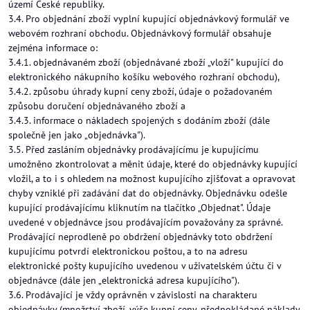
území České republiky.
3.4. Pro objednání zboží vyplní kupující objednávkový formulář ve
webovém rozhraní obchodu. Objednávkový formulář obsahuje
zejména informace o:
3.4.1. objednávaném zboží (objednávané zboží „vloží" kupující do
elektronického nákupního košíku webového rozhraní obchodu),
3.4.2. způsobu úhrady kupní ceny zboží, údaje o požadovaném
způsobu doručení objednávaného zboží a
3.4.3. informace o nákladech spojených s dodáním zboží (dále
společně jen jako „objednávka").
3.5. Před zasláním objednávky prodávajícímu je kupujícímu
umožněno zkontrolovat a měnit údaje, které do objednávky kupující
vložil, a to i s ohledem na možnost kupujícího zjišťovat a opravovat
chyby vzniklé při zadávání dat do objednávky. Objednávku odešle
kupující prodávajícímu kliknutím na tlačítko „Objednat". Údaje
uvedené v objednávce jsou prodávajícím považovány za správné.
Prodávající neprodleně po obdržení objednávky toto obdržení
kupujícímu potvrdí elektronickou poštou, a to na adresu
elektronické pošty kupujícího uvedenou v uživatelském účtu či v
objednávce (dále jen „elektronická adresa kupujícího").
3.6. Prodávající je vždy oprávněn v závislosti na charakteru
objednávky (množství zboží, výše kupní ceny, předpokládané náklady