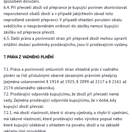
způsobem doručení.
6.4. Při převzetí zboží od přepravce je kupující povinen zkontrolovat
neporušenost obalů zboží a v případě jakýchkoliv závad toto
neprodleně oznámit přepravci. V případě shledání porušení obalu
svědčícího o neoprávněném vniknutí do zásilky nemusí kupující
zásilku od přepravce převzít.
6.5. Další práva a povinnosti stran při přepravě zboží mohou upravit
zvláštní dodací podmínky prodávajícího, jsou-li prodávajícím vydány.
7. PRÁVA Z VADNÉHO PLNĚNÍ
7.1. Práva a povinnosti smluvních stran ohledně práv z vadného
plnění se řídí příslušnými obecně závaznými právními předpisy
(zejména ustanoveními § 1914 až 1925, § 2099 až 2117 a § 2161 až
2174 občanského zákoníku).
7.2. Prodávající odpovídá kupujícímu, že zboží při převzetí nemá
vady. Zejména prodávající odpovídá kupujícímu, že v době, kdy
kupující zboží převzal:
7.2.1. má zboží vlastnosti, které si strany ujednaly, a chybí-li ujednání,
má takové vlastnosti, které prodávající nebo výrobce popsal nebo
které kupující očekával s ohledem na povahu zboží a na základě
reklamy jimi prováděné,