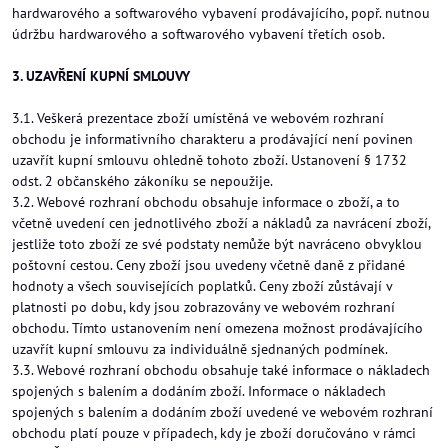
hardwarového a softwarového vybavení prodávajícího, popř. nutnou
údržbu hardwarového a softwarového vybavení třetích osob.
3. UZAVŘENÍ KUPNÍ SMLOUVY
3.1. Veškerá prezentace zboží umístěná ve webovém rozhraní
obchodu je informativního charakteru a prodávající není povinen
uzavřít kupní smlouvu ohledně tohoto zboží. Ustanovení § 1732
odst. 2 občanského zákoníku se nepoužije.
3.2. Webové rozhraní obchodu obsahuje informace o zboží, a to
včetně uvedení cen jednotlivého zboží a nákladů za navrácení zboží,
jestliže toto zboží ze své podstaty nemůže být navráceno obvyklou
poštovní cestou. Ceny zboží jsou uvedeny včetně daně z přidané
hodnoty a všech souvisejících poplatků. Ceny zboží zůstávají v
platnosti po dobu, kdy jsou zobrazovány ve webovém rozhraní
obchodu. Tímto ustanovením není omezena možnost prodávajícího
uzavřít kupní smlouvu za individuálně sjednaných podmínek.
3.3. Webové rozhraní obchodu obsahuje také informace o nákladech
spojených s balením a dodáním zboží. Informace o nákladech
spojených s balením a dodáním zboží uvedené ve webovém rozhraní
obchodu platí pouze v případech, kdy je zboží doručováno v rámci