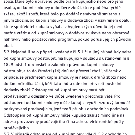
zboží, které bylo upraveno podle přání kupujícího nebo pro jeho
osobu, od kupní smlouvy o dodávce zboží, které podléhá rychlé
zkáze, jakož i zboží, které bylo po dodání nenávratně smíseno s
jiným zbožím, od kupní smlouvy o dodávce zboží v uzavřeném obalu,
které spotřebitel z obalu vyňal a z hygienických důvodů jej není
možné vrátit a od kupní smlouvy o dodávce zvukové nebo obrazové
nahrávky nebo počítačového programu, pokud porušil jejich původní
obal.
5.2. Nejedná-li se o případ uvedený v čl. 5.1 či o jiný případ, kdy nelze
od kupní smlouvy odstoupit, má kupující v souladu s ustanovením §
1829 odst. 1 občanského zákoníku právo od kupní smlouvy
odstoupit, a to do čtrnácti (14) dnů od převzetí zboží, přičemž v
případě, že předmětem kupní smlouvy je několik druhů zboží nebo
dodání několika částí, běží tato lhůta ode dne převzetí poslední
dodávky zboží. Odstoupení od kupní smlouvy musí být
prodávajícímu odesláno ve lhůtě uvedené v předchozí větě. Pro
odstoupení od kupní smlouvy může kupující využit vzorový formulář
poskytovaný prodávajícím, jenž tvoří přílohu obchodních podmínek.
Odstoupení od kupní smlouvy může kupující zasílat mimo jiné na
adresu provozovny prodávajícího či na adresu elektronické pošty
prodávajícího .
5.3. V případě odstoupení od kupní smlouvy dle čl. 5.2 obchodních