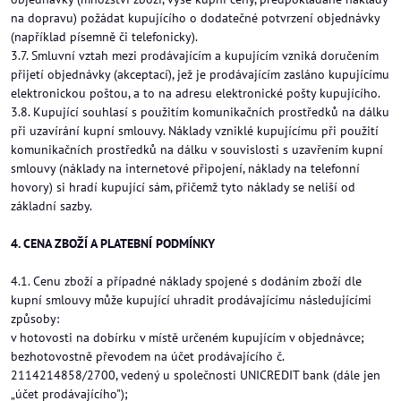
na dopravu) požádat kupujícího o dodatečné potvrzení objednávky
(například písemně či telefonicky).
3.7. Smluvní vztah mezi prodávajícím a kupujícím vzniká doručením
přijetí objednávky (akceptací), jež je prodávajícím zasláno kupujícímu
elektronickou poštou, a to na adresu elektronické pošty kupujícího.
3.8. Kupující souhlasí s použitím komunikačních prostředků na dálku
při uzavírání kupní smlouvy. Náklady vzniklé kupujícímu při použití
komunikačních prostředků na dálku v souvislosti s uzavřením kupní
smlouvy (náklady na internetové připojení, náklady na telefonní
hovory) si hradí kupující sám, přičemž tyto náklady se neliší od
základní sazby.
4. CENA ZBOŽÍ A PLATEBNÍ PODMÍNKY
4.1. Cenu zboží a případné náklady spojené s dodáním zboží dle
kupní smlouvy může kupující uhradit prodávajícímu následujícími
způsoby:
v hotovosti na dobírku v místě určeném kupujícím v objednávce;
bezhotovostně převodem na účet prodávajícího č.
2114214858/2700, vedený u společnosti UNICREDIT bank (dále jen
„účet prodávajícího");