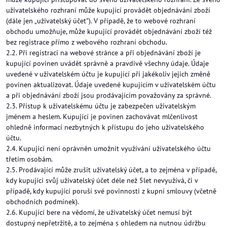
uživatelského rozhraní může kupující provádět objednávání zboží
(dále jen „uživatelský účet"). V případě, že to webové rozhraní
obchodu umožňuje, může kupující provádět objednávání zboží též
bez registrace přímo z webového rozhraní obchodu.
2.2. Při registraci na webové stránce a při objednávání zboží je
kupující povinen uvádět správně a pravdivě všechny údaje. Údaje
uvedené v uživatelském účtu je kupující při jakékoliv jejich změně
povinen aktualizovat. Údaje uvedené kupujícím v uživatelském účtu
a při objednávání zboží jsou prodávajícím považovány za správné.
2.3. Přístup k uživatelskému účtu je zabezpečen uživatelským
jménem a heslem. Kupující je povinen zachovávat mlčenlivost
ohledně informací nezbytných k přístupu do jeho uživatelského
účtu.
2.4. Kupující není oprávněn umožnit využívání uživatelského účtu
třetím osobám.
2.5. Prodávající může zrušit uživatelský účet, a to zejména v případě,
kdy kupující svůj uživatelský účet déle než 5let nevyužívá, či v
případě, kdy kupující poruší své povinnosti z kupní smlouvy (včetně
obchodních podmínek).
2.6. Kupující bere na vědomí, že uživatelský účet nemusí být
dostupný nepřetržitě, a to zejména s ohledem na nutnou údržbu