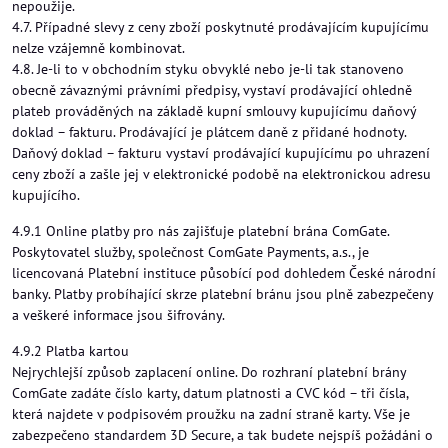
nepoužije.
4.7. Případné slevy z ceny zboží poskytnuté prodávajícím kupujícímu
nelze vzájemně kombinovat.
4.8. Je-li to v obchodním styku obvyklé nebo je-li tak stanoveno
obecně závaznými právními předpisy, vystaví prodávající ohledně
plateb prováděných na základě kupní smlouvy kupujícímu daňový
doklad – fakturu. Prodávající je plátcem daně z přidané hodnoty.
Daňový doklad – fakturu vystaví prodávající kupujícímu po uhrazení
ceny zboží a zašle jej v elektronické podobě na elektronickou adresu
kupujícího.
4.9.1 Online platby pro nás zajišťuje platební brána ComGate.
Poskytovatel služby, společnost ComGate Payments, a.s., je
licencovaná Platební instituce působící pod dohledem České národní
banky. Platby probíhající skrze platební bránu jsou plně zabezpečeny
a veškeré informace jsou šifrovány.
4.9.2 Platba kartou
Nejrychlejší způsob zaplacení online. Do rozhraní platební brány
ComGate zadáte číslo karty, datum platnosti a CVC kód – tři čísla,
která najdete v podpisovém proužku na zadní straně karty. Vše je
zabezpečeno standardem 3D Secure, a tak budete nejspíš požádáni o