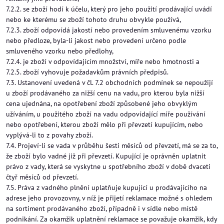
7.2.2. se zboží hodí k účelu, který pro jeho použití prodávající uvádí
nebo ke kterému se zboží tohoto druhu obvykle používá,
7.2.3. zboží odpovídá jakostí nebo provedením smluvenému vzorku
nebo předloze, byla-li jakost nebo provedení určeno podle
smluveného vzorku nebo předlohy,
7.2.4. je zboží v odpovídajícím množství, míře nebo hmotnosti a
7.2.5. zboží vyhovuje požadavkům právních předpisů.
7.3. Ustanovení uvedená v čl. 7.2 obchodních podmínek se nepoužijí
u zboží prodávaného za nižší cenu na vadu, pro kterou byla nižší
cena ujednána, na opotřebení zboží způsobené jeho obvyklým
užíváním, u použitého zboží na vadu odpovídající míře používání
nebo opotřebení, kterou zboží mělo při převzetí kupujícím, nebo
vyplývá-li to z povahy zboží.
7.4. Projeví-li se vada v průběhu šesti měsíců od převzetí, má se za to,
že zboží bylo vadné již při převzetí. Kupující je oprávněn uplatnit
právo z vady, která se vyskytne u spotřebního zboží v době dvaceti
čtyř měsíců od převzetí.
7.5. Práva z vadného plnění uplatňuje kupující u prodávajícího na
adrese jeho provozovny, v níž je přijetí reklamace možné s ohledem
na sortiment prodávaného zboží, případně i v sídle nebo místě
podnikání. Za okamžik uplatnění reklamace se považuje okamžik, kdy