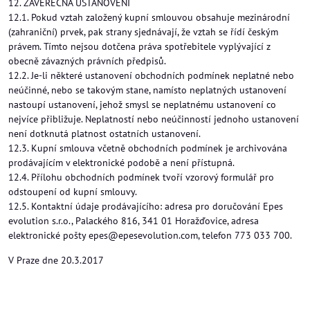
12. ZÁVĚREČNÁ USTANOVENÍ
12.1. Pokud vztah založený kupní smlouvou obsahuje mezinárodní
(zahraniční) prvek, pak strany sjednávají, že vztah se řídí českým
právem. Tímto nejsou dotčena práva spotřebitele vyplývající z
obecně závazných právních předpisů.
12.2. Je-li některé ustanovení obchodních podmínek neplatné nebo
neúčinné, nebo se takovým stane, namísto neplatných ustanovení
nastoupí ustanovení, jehož smysl se neplatnému ustanovení co
nejvíce přibližuje. Neplatností nebo neúčinností jednoho ustanovení
není dotknutá platnost ostatních ustanovení.
12.3. Kupní smlouva včetně obchodních podmínek je archivována
prodávajícím v elektronické podobě a není přístupná.
12.4. Přílohu obchodních podmínek tvoří vzorový formulář pro
odstoupení od kupní smlouvy.
12.5. Kontaktní údaje prodávajícího: adresa pro doručování Epes
evolution s.r.o., Palackého 816, 341 01 Horažďovice, adresa
elektronické pošty epes@epesevolution.com, telefon 773 033 700.
V Praze dne 20.3.2017 ​