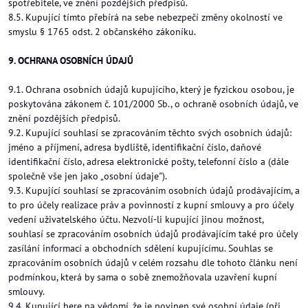
spotřebitele, ve znění pozdějších předpisů.
8.5. Kupující tímto přebírá na sebe nebezpečí změny okolností ve
smyslu § 1765 odst. 2 občanského zákoníku.
9. OCHRANA OSOBNÍCH ÚDAJŮ
9.1. Ochrana osobních údajů kupujícího, který je fyzickou osobou, je
poskytována zákonem č. 101/2000 Sb., o ochraně osobních údajů, ve
znění pozdějších předpisů.
9.2. Kupující souhlasí se zpracováním těchto svých osobních údajů:
jméno a příjmení, adresa bydliště, identifikační číslo, daňové
identifikační číslo, adresa elektronické pošty, telefonní číslo a (dále
společně vše jen jako „osobní údaje").
9.3. Kupující souhlasí se zpracováním osobních údajů prodávajícím, a
to pro účely realizace práv a povinností z kupní smlouvy a pro účely
vedení uživatelského účtu. Nezvolí-li kupující jinou možnost,
souhlasí se zpracováním osobních údajů prodávajícím také pro účely
zasílání informací a obchodních sdělení kupujícímu. Souhlas se
zpracováním osobních údajů v celém rozsahu dle tohoto článku není
podmínkou, která by sama o sobě znemožňovala uzavření kupní
smlouvy.
9.4. Kupující bere na vědomí, že je povinen své osobní údaje (při