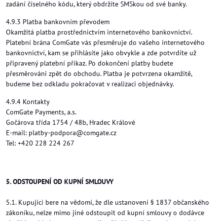
zadání číselného kódu, který obdržíte SMSkou od své banky.
4.9.3 Platba bankovním převodem
Okamžitá platba prostřednictvím internetového bankovnictví.
Platební brána ComGate vás přesměruje do vašeho internetového
bankovnictví, kam se přihlásíte jako obvykle a zde potvrdíte už
připravený platební příkaz. Po dokončení platby budete
přesměrováni zpět do obchodu. Platba je potvrzena okamžitě,
budeme bez odkladu pokračovat v realizaci objednávky.
4.9.4 Kontakty
ComGate Payments, a.s.
Gočárova třída 1754 / 48b, Hradec Králové
E-mail: platby-podpora@comgate.cz
Tel: +420 228 224 267
5. ODSTOUPENÍ OD KUPNÍ SMLOUVY
5.1. Kupující bere na vědomí, že dle ustanovení § 1837 občanského
zákoníku, nelze mimo jiné odstoupit od kupní smlouvy o dodávce