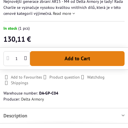
Nejnovější generace zbraní AR15 - M4 od Delta Armory je tady! Řada
Charlie se vyznačuje vysokou kvalitou vnitřních dílů, která je v této
cenové kategorii výjimečná.
Read more
In stock
(
1
pcs)
130,11 €
Add to Cart
Add to Favourites
Product question
Watchdog
Shippings
Warehouse number:
DA-GP-C04
Producer:
Delta Armory
Description